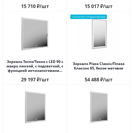
15 710
₽
/шт
15 017
₽
/шт
СЕЗОННОЕ ПРЕДЛОЖЕНИЕ
Зеркало Tecno/Текно c LED 90 с
Зеркало Plaza Classic/Плаза
макро линзой, с подсветкой, с
Классик 65, белое матовое
функцией антизапотевание,
белый глянцевый
29 197
₽
/шт
54 488
₽
/шт