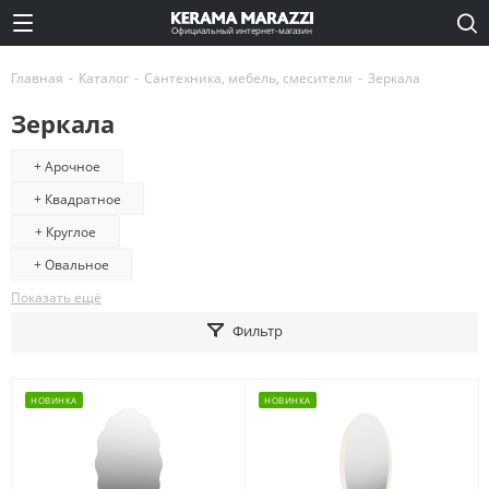
Официальный интернет-магазин
Главная
-
Каталог
-
Сантехника, мебель, смесители
-
Зеркала
Зеркала
+ Арочное
+ Квадратное
+ Круглое
+ Овальное
Показать ещё
Фильтр
НОВИНКА
НОВИНКА