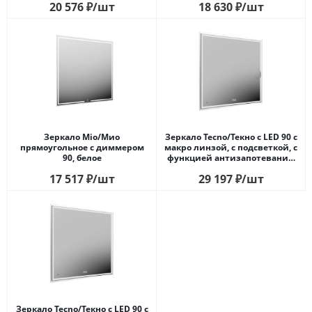
20 576
₽
/шт
18 630
₽
/шт
Зеркало Mio/Мио
Зеркало Tecno/Текно c LED 90 с
прямоугольное с диммером
макро линзой, с подсветкой, с
90, белое
функцией антизапотевание,
белый глянцевый
17 517
₽
/шт
29 197
₽
/шт
Зеркало Tecno/Текно c LED 90 с