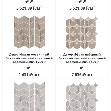
3 521.89
₽
/м
2
3 521.89
₽
/м
2
Декор Ифран мозаичный
Декор Ифран наборный
бежевый светлый глянцевый
бежевый светлый глянцевый
обрезной 30x31,2x0,9
обрезной 30x32,5x0,9
1 431
₽
/шт
7 036
₽
/шт