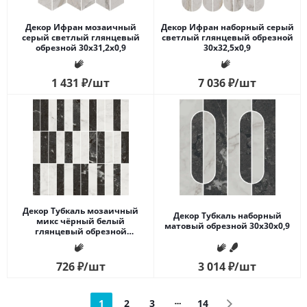
Декор Ифран мозаичный
Декор Ифран наборный серый
серый светлый глянцевый
светлый глянцевый обрезной
обрезной 30x31,2x0,9
30x32,5x0,9
1 431
₽
/шт
7 036
₽
/шт
Декор Тубкаль мозаичный
Декор Тубкаль наборный
микс чёрный белый
матовый обрезной 30x30x0,9
глянцевый обрезной
30x30x0,9
726
₽
/шт
3 014
₽
/шт
1
2
3
14