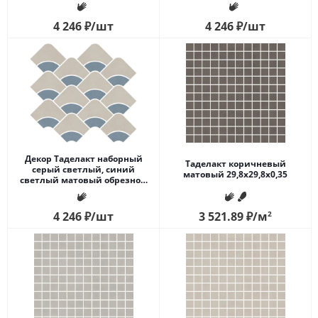
30x28x0,9
4 246
₽
/шт
4 246
₽
/шт
Декор Таделакт наборный
Таделакт коричневый
серый светлый, синий
матовый 29,8x29,8x0,35
светлый матовый обрезной
30x28x0,9
4 246
₽
/шт
3 521.89
₽
/м
2