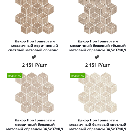
Декор Про Травертин
Декор Про Травертин
мозаичный коричневый
мозаичный бежевый тёмный
светлый матовый обрезной
матовый обрезной 34,5x37x0,9
34,5x37x0,9
2 151
₽
/шт
2 151
₽
/шт
НОВИНКА
НОВИНКА
Декор Про Травертин
Декор Про Травертин
мозаичный бежевый
мозаичный бежевый светлый
матовый обрезной 34,5x37x0,9
матовый обрезной 34,5x37x0,9