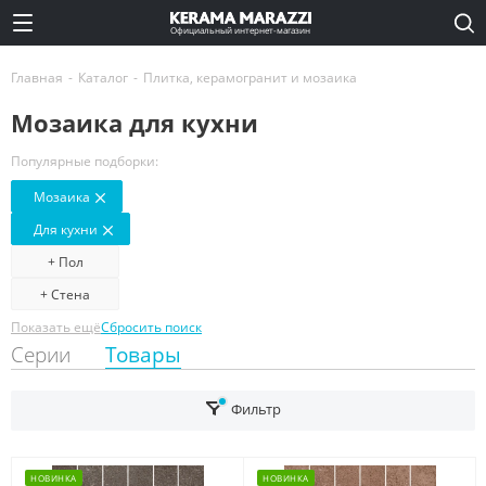
Официальный интернет-магазин
Главная
-
Каталог
-
Плитка, керамогранит и мозаика
Мозаика для кухни
Популярные подборки:
Мозаика
Для кухни
+ Пол
+ Стена
Показать ещё
Сбросить поиск
Серии
Товары
Фильтр
НОВИНКА
НОВИНКА