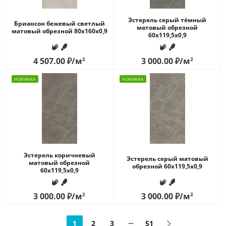
Эстерель серый тёмный
Бриансон бежевый светлый
матовый обрезной
матовый обрезной 80x160x0,9
60x119,5x0,9
4 507.00
₽
/м
2
3 000.00
₽
/м
2
НОВИНКА
НОВИНКА
Эстерель коричневый
Эстерель серый матовый
матовый обрезной
обрезной 60x119,5x0,9
60x119,5x0,9
3 000.00
₽
/м
2
3 000.00
₽
/м
2
1
2
3
51