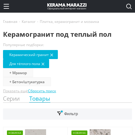
Официальный интернет-магазин
Главная
-
Каталог
-
Плитка, керамогранит и мозаика
Керамогранит под теплый пол
Популярные подборки:
Керамический гранит
Для тёплого пола
+ Мрамор
+ Бетон/штукатурка
Показать ещё
Сбросить поиск
Серии
Товары
Фильтр
НОВИНКА
НОВИНКА