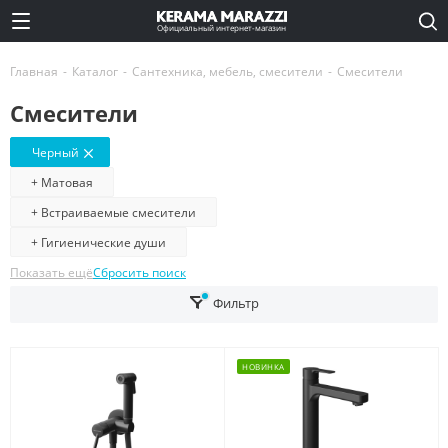
Официальный интернет-магазин
Главная
-
Каталог
-
Сантехника, мебель, смесители
-
Смесители
Смесители
Черный
+ Матовая
+ Встраиваемые смесители
+ Гигиенические души
Показать ещё
Сбросить поиск
Фильтр
НОВИНКА