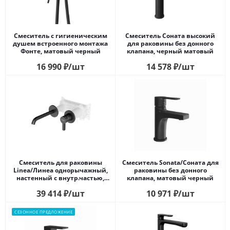
Смеситель с гигиеническим
Смеситель Соната высокий
душем встроенного монтажа
для раковины без донного
Фонте, матовый черный
клапана, черный матовый
16 990
₽
/шт
14 578
₽
/шт
Смеситель для раковины
Смеситель Sonata/Соната для
Linea/Линеа однорычажный,
раковины без донного
настенный c внутр.частью,
клапана, матовый черный
черный матовый
39 414
₽
/шт
10 971
₽
/шт
СЕЗОННОЕ ПРЕДЛОЖЕНИЕ