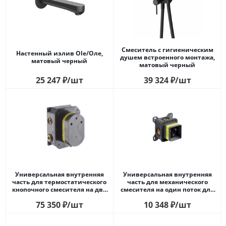
Смеситель с гигиеническим
Настенный излив Ole/Оле,
душем встроенного монтажа,
матовый черный
матовый черный
25 247
₽
/шт
39 324
₽
/шт
Универсальная внутренняя
Универсальная внутренняя
часть для термостатического
часть для механического
кнопочного смесителя на два
смесителя на один поток для
потока для душа
душа
75 350
₽
/шт
10 348
₽
/шт