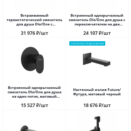
Встраиваемый
Встроенный однорычажный
термостатический смеситель
смеситель Ole/Оле для душа с
для душа Ole/Оле с
переключателем на два
регулировкой температуры,
потока, матовый черный
31 976
₽
/шт
24 107
₽
/шт
матовый черный
СЕЗОННОЕ ПРЕДЛОЖЕНИЕ
Встроенный однорычажный
Настенный излив Futura/
смеситель Ole/Оле для душа
Футура, матовый черный
на один поток, матовый
черный
15 527
₽
/шт
18 676
₽
/шт