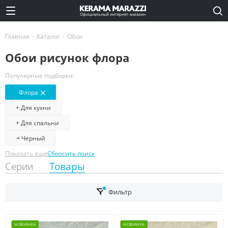
Официальный интернет-магазин
Главная
-
Каталог
-
Обои
Обои рисунок флора
Популярные подборки:
Флора
+ Для кухни
+ Для спальни
+ Черный
Показать ещё
Сбросить поиск
Серии
Товары
Фильтр
НОВИНКА
НОВИНКА