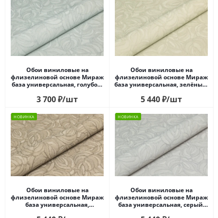
Обои виниловые на
Обои виниловые на
флизелиновой основе Мираж
флизелиновой основе Мираж
база универсальная, голубой,
база универсальная, зелёный,
листья
листья
3 700
₽
/шт
5 440
₽
/шт
НОВИНКА
НОВИНКА
Обои виниловые на
Обои виниловые на
флизелиновой основе Мираж
флизелиновой основе Мираж
база универсальная,
база универсальная, серый,
коричневый, листья
листья