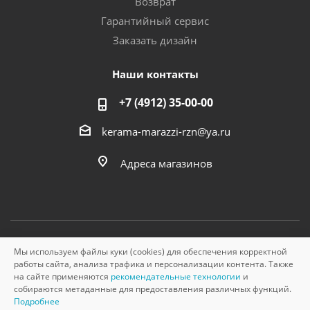
Возврат
Гарантийный сервис
Заказать дизайн
Наши контакты
+7 (4912) 35-00-00
kerama-marazzi-rzn@ya.ru
Адреса магазинов
Мы используем файлы куки (cookies) для обеспечения корректной
© «Керама Марацци», ОГРН 1145749000210, 2026
работы сайта, анализа трафика и персонализации контента. Также
на сайте применяются
рекомендательные технологии
и
собираются метаданные для предоставления различных функций.
Подробнее