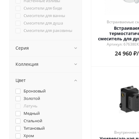
Настенные изливы
Смесители для биде
Смесители для ванны
Встраиваемые с
Смесители для душа
Встраива
Смесители для раковины
термостатич
смеситель для ду
с регулиро
Артикул: 67638EK
Серия
температуры
24 960
₽
Коллекция
Цвет
Бронзовый
Золотой
Латунь
Медный
Стальной
Титановый
Внутренняя 
Хром
Универсальная в