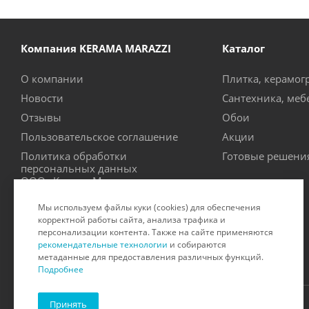
Компания KERAMA MARAZZI
Каталог
О компании
Плитка, керамог
Новости
Сантехника, меб
Отзывы
Обои
Пользовательское соглашение
Акции
Политика обработки
Готовые решени
персональных данных
ООО «Керама Марацци»
Рекомендательные технологии
Мы используем файлы куки (cookies) для обеспечения
Производители
корректной работы сайта, анализа трафика и
персонализации контента. Также на сайте применяются
Сертификаты на продукцию
рекомендательные технологии
и собираются
метаданные для предоставления различных функций.
Подробнее
Принять