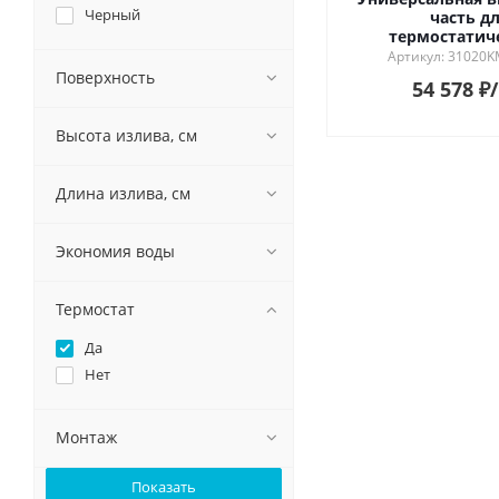
Черный
часть д
термостатич
смесителя на три
Артикул: 31020K
душа
Поверхность
54 578
₽
Высота излива, см
Длина излива, см
Экономия воды
Термостат
Да
Нет
Монтаж