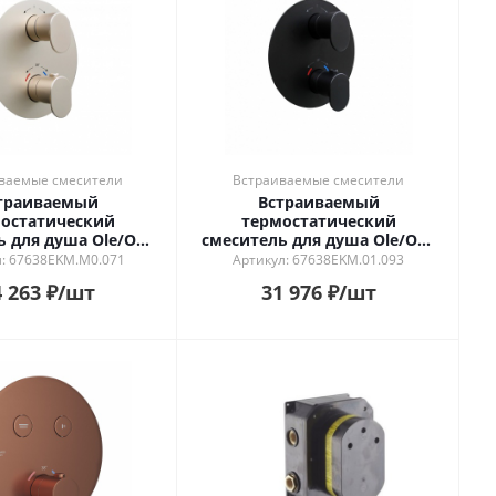
ваемые смесители
Встраиваемые смесители
траиваемый
Встраиваемый
остатический
термостатический
ь для душа Ole/Оле
смеситель для душа Ole/Оле
регулировкой
с регулировкой
л: 67638EKM.M0.071
Артикул: 67638EKM.01.093
атуры, золотой
температуры, матовый
 263
₽
/шт
31 976
₽
/шт
атласный
черный