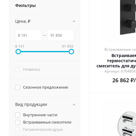
Смотрет
Фильтры
Душевые системы и ограждения
Особен
Матовы
Цена, ₽
Унитазы и аксессуары
Глянцев
Лаппати
Подвесные зеркала для ванной
Обрезно
8 191
91 856
Встраиваемые с
Мебель для ванной
Встраива
термостатич
смеситель для ду
Новинка
Футура с регу
Артикул: 67648EK
температуры, 
26 862
₽
черны
Сезонное предложение
Вид продукции
Внутренние части
Встраиваемые смесители
Гигиенические души