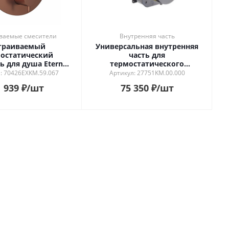
ваемые смесители
Внутренняя часть
траиваемый
Универсальная внутренняя
остатический
часть для
ь для душа Eterna/
термостатического
, брашированная
кнопочного смесителя на
: 70426EXKM.59.067
Артикул: 27751KM.00.000
медь
два потока для душа
 939
₽
/шт
75 350
₽
/шт