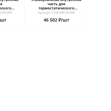
ля
часть для
еского
термостатического
 потока для
смесителя на два потока для
M.00.000
Артикул: 31061KM.00.000
душа
/шт
46 502
₽
/шт