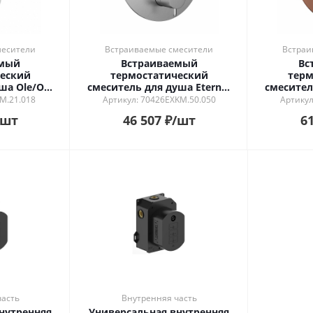
месители
Встраиваемые смесители
Встраи
емый
Встраиваемый
Вс
еский
термостатический
терм
ша Ole/Оле
смеситель для душа Eterna/
смесител
вкой
Этерна, нержавеющая сталь
Этерна
M.21.018
Артикул: 70426EXKM.50.050
Артикул
, хром
/шт
46 507
₽
/шт
61
часть
Внутренняя часть
нутренняя
Универсальная внутренняя