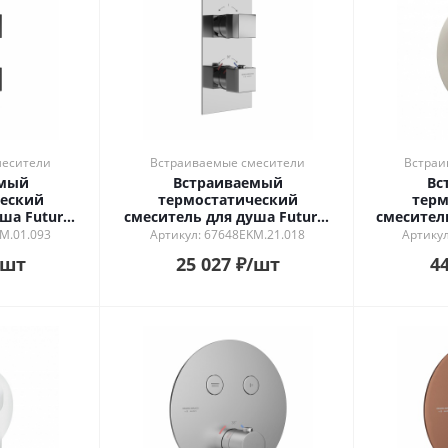
ь в интерьере
ности
й
ый
рованный
й
месители
Встраиваемые смесители
Встраи
емый
Встраиваемый
Вс
еский
термостатический
терм
ша Futura/
смеситель для душа Futura/
смесител
лировкой
Футура с регулировкой
с 
M.01.093
Артикул: 67648EKM.21.018
Артику
матовый
температуры, хром
темпер
/шт
25 027
₽
/шт
44
й