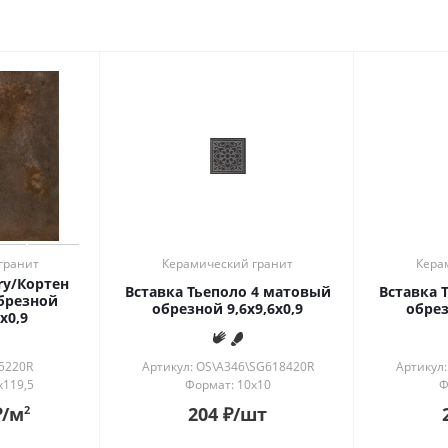
ь в интерьере
ности
й
ый
рованный
й
гранит
Керамический гранит
Кера
ory/Кортен
Вставка Тьеполо 4 матовый
Вставка 
брезной
обрезной 9,6x9,6x0,9
обрез
x0,9
5220R
Артикул: OS\A346\SG618420R
Артикул
x119,5
Формат: 10x10
Ф
₽
/м
204
₽
/шт
2