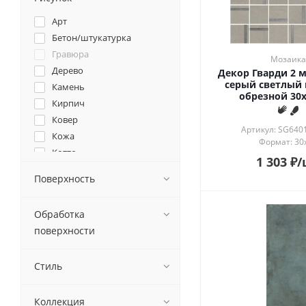
Арт
Бетон/штукатурка
Гравюра
Мозаика
Дерево
Декор Гварди 2 
серый светлый
Камень
обрезной 30x
Кирпич
Ковер
Артикул: SG64
Кожа
Формат: 30
Котто
1 303
₽
/
Кракле
Поверхность
Майолика
Металл
Обработка
Моноколор
поверхности
Мрамор
Натюрморт
Стиль
Оникс
Орнамент
Пейзаж
Коллекция