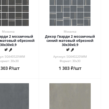
Мозаика
Мозаика
арди 2 мозаичный
Декор Гварди 2 мозаичный
 матовый обрезной
синий матовый обрезной
30x30x0,9
30x30x0,9
ул: SG640520\MM
Артикул: SG640220\MM
ормат: 30x30
Формат: 30x30
 303
₽
/шт
1 303
₽
/шт