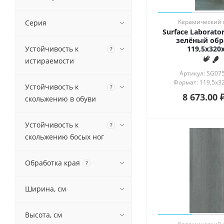
Пэчворк
Соль-перец
Керамический 
Серия
Surface Laborat
Ткань
зелёный обр
Травертин
119,5x320x
Устойчивость к
?
Фауна
истираемости
Флора
Артикул: SG07
Фьюжн
Формат: 119,5x32
Устойчивость к
?
Эффект изразца
8 673.00
скольжению в обуви
Эффект кисти
Эффект мозаики
Устойчивость к
?
скольжению босых ног
Обработка края
?
Ширина, см
Высота, см