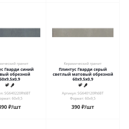
мический гранит
Керамический гранит
ус Гварди синий
Плинтус Гварди серый
вый обрезной
светлый матовый обрезной
60x9,5x0,9
60x9,5x0,9
ул: SG640220R\6BT
Артикул: SG640120R\6BT
ормат: 60x9,5
Формат: 60x9,5
390
₽
/шт
390
₽
/шт