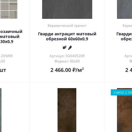
Керамический гранит
Кера
мозаичный
Гварди антрацит матовый
Гварди
 матовый
обрезной 60x60x0,9
обре
30x0,9
0120\MM
Артикул: SG640520R
Арт
x30
Формат: 60x60
Ф
шт
2 466.00
₽
/м
2 
2
СНЯТО С П