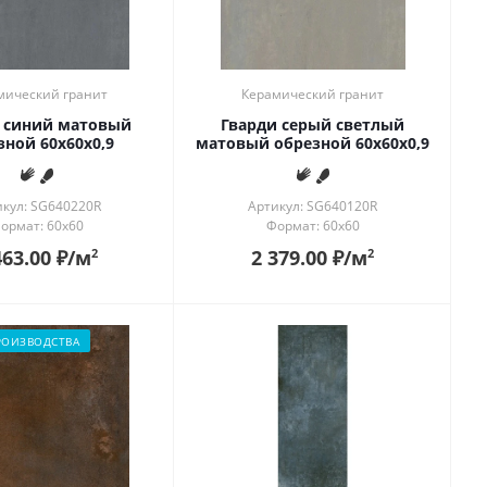
мический гранит
Керамический гранит
 синий матовый
Гварди серый светлый
зной 60x60x0,9
матовый обрезной 60x60x0,9
икул: SG640220R
Артикул: SG640120R
ормат: 60x60
Формат: 60x60
463.00
₽
/м
2 379.00
₽
/м
2
2
РОИЗВОДСТВА