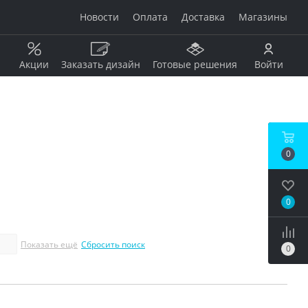
Новости
Оплата
Доставка
Магазины
Акции
Заказать дизайн
Готовые решения
Войти
Рисунок
Дерево
0
Мрамор
анжевый
Камень
Оникс
0
Бетон / штукатурка
рдовый
Моноколор
Металл
Показать ещё
Сбросить поиск
0
Кирпич
бой
Пэчворк
Ковер