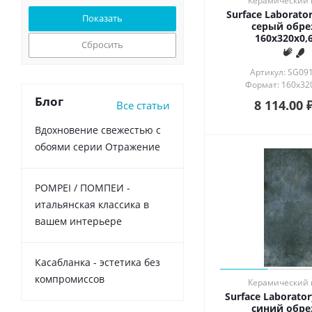
Керамический 
Surface Laborat
серый обре
160x320x0,6
Сбросить
Артикул: SG09
Формат: 160x320
Блог
8 114.00
Все статьи
Вдохновение свежестью с
обоями серии Отражение
POMPEI / ПОМПЕИ -
итальянская классика в
вашем интерьере
Касабланка - эстетика без
компромиссов
Керамический 
Surface Laborato
синий обре