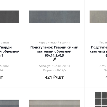
гранит
Керамический гранит
Кера
Гварди
Подступенок Гварди синий
Подступе
й обрезной
матовый обрезной
светлый 
,9
60x14,5x0,9
520R\4
Артикул: SG640220R\4
Арти
14,5
Формат: 60x14,5
Фо
шт
421
₽
/шт