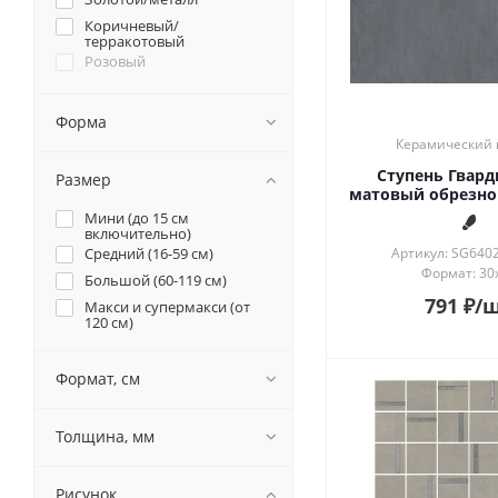
Коричневый/
терракотовый
Розовый
Серый
Синий/голубой
Форма
Фиолетовый/сиреневый
Керамический 
Черный
Ступень Гвард
Размер
матовый обрезной
Мини (до 15 см
включительно)
Средний (16-59 см)
Артикул: SG640
Формат: 30
Большой (60-119 см)
791
₽
/
Макси и супермакси (от
120 см)
Формат, см
Толщина, мм
Рисунок