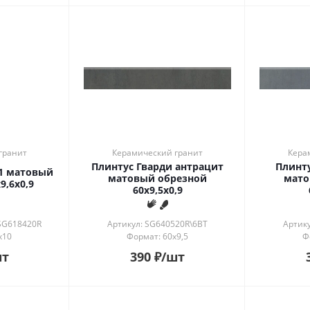
гранит
Керамический гранит
Кера
Плинтус Гварди антрацит
Плинт
 1 матовый
матовый обрезной
мато
9,6x0,9
60x9,5x0,9
SG618420R
Артикул: SG640520R\6BT
Артик
x10
Формат: 60x9,5
Ф
шт
390
₽
/шт