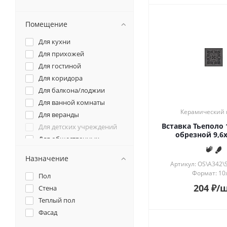
Помещение
Для кухни
Для прихожей
Для гостиной
Для коридора
Для балкона/лоджии
Для ванной комнаты
Керамический 
Для веранды
Вставка Тьеполо
Для детских учреждений
обрезной 9,6x
Для общественных
помещений
Для спальни
Назначение
Артикул: OS\A342\
Для террасы
Формат: 10
Пол
Для фартука
204
₽
/
Стена
Теплый пол
Фасад