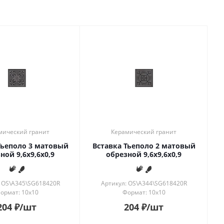
мический гранит
Керамический гранит
Тьеполо 3 матовый
Вставка Тьеполо 2 матовый
ной 9,6x9,6x0,9
обрезной 9,6x9,6x0,9
: OS\A345\SG618420R
Артикул: OS\A344\SG618420R
ормат: 10x10
Формат: 10x10
204
₽
/шт
204
₽
/шт