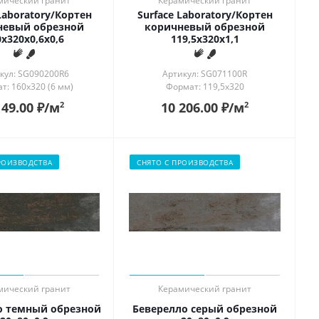
мический гранит
Керамический гранит
Laboratory/Кортен
Surface Laboratory/Кортен
невый обрезной
коричневый обрезной
x320x0,6х0,6
119,5x320x1,1
кул: SG090200R6
Артикул: SG071100R
т: 160x320 (6 мм)
Формат: 119,5x320
149.00
₽
/м
10 206.00
₽
/м
2
2
РОИЗВОДСТВА
СНЯТО С ПРОИЗВОДСТВА
мический гранит
Керамический гранит
о темный обрезной
Беверелло серый обрезной