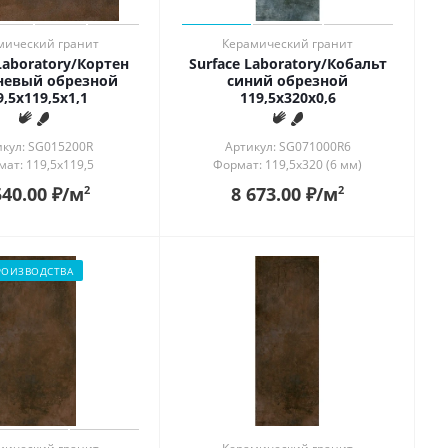
мический гранит
Керамический гранит
Laboratory/Кортен
Surface Laboratory/Кобальт
невый обрезной
синий обрезной
9,5x119,5x1,1
119,5x320x0,6
икул: SG015200R
Артикул: SG071000R6
ат: 119,5x119,5
Формат: 119,5x320 (6 мм)
540.00
₽
/м
8 673.00
₽
/м
2
2
РОИЗВОДСТВА