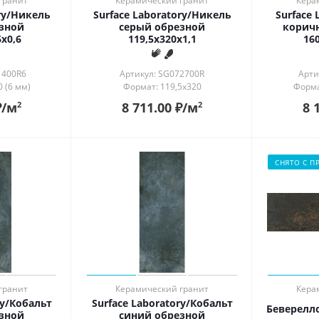
гранит
Керамический гранит
Кера
ory/Никель
Surface Laboratory/Никель
Surface 
зной
серый обрезной
корич
х0,6
119,5x320x1,1
160
1400R6
Артикул: SG072700R
Арти
 (6 мм)
Формат: 119,5x320
Форма
₽
/м
8 711.00
₽
/м
8 
2
2
СНЯТО С П
гранит
Керамический гранит
Кера
ry/Кобальт
Surface Laboratory/Кобальт
Беверелл
зной
синий обрезной