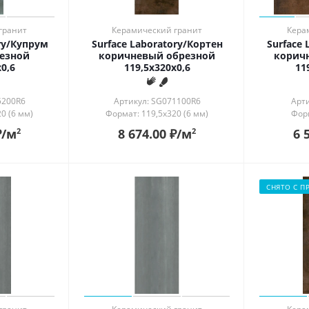
гранит
Керамический гранит
Кера
ory/Купрум
Surface Laboratory/Кортен
Surface 
езной
коричневый обрезной
корич
0,6
119,5x320x0,6
11
5200R6
Артикул: SG071100R6
Арт
0 (6 мм)
Формат: 119,5x320 (6 мм)
Форм
₽
/м
8 674.00
₽
/м
6 
2
2
СНЯТО С П