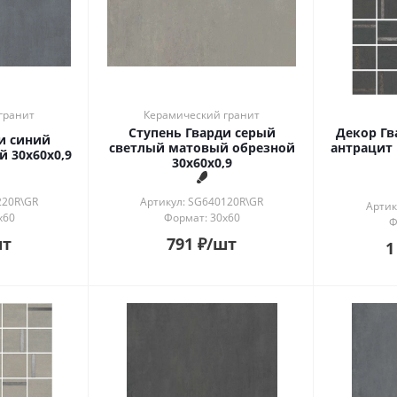
гранит
Керамический гранит
Ступень Гварди серый
Декор Гв
и синий
светлый матовый обрезной
антрацит
 30x60x0,9
30x60x0,9
220R\GR
Артикул: SG640120R\GR
Артик
x60
Формат: 30x60
Ф
шт
791
₽
/шт
1