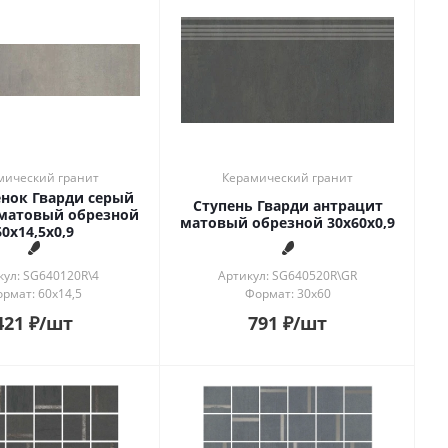
мический гранит
Керамический гранит
нок Гварди серый
Ступень Гварди антрацит
матовый обрезной
матовый обрезной 30x60x0,9
60x14,5x0,9
кул: SG640120R\4
Артикул: SG640520R\GR
рмат: 60x14,5
Формат: 30x60
421
₽
/шт
791
₽
/шт