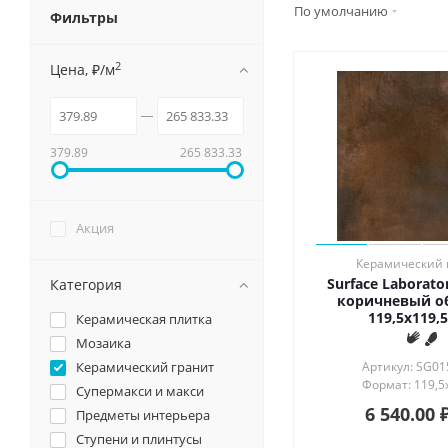
Смотрет
По умолчанию
Фильтры
Душевые системы и ограждения
Особен
Матовы
2
Цена, ₽/м
Унитазы и аксессуары
Глянцев
Лаппати
Подвесные зеркала для ванной
Обрезно
379.89
265 833.33
Мебель для ванной
Акция
Керамический 
Surface Laborat
Категория
коричневый о
119,5x119,5
Керамическая плитка
Мозаика
Керамический гранит
Артикул: SG01
Формат: 119,5
Супермакси и макси
6 540.00
Предметы интерьера
Ступени и плинтусы