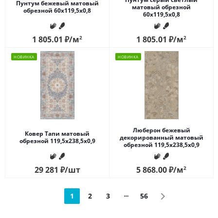
Пунтум бежевый матовый
матовый обрезной
обрезной 60x119,5x0,8
60x119,5x0,8
1 805.01
₽
/м
2
1 805.01
₽
/м
2
НОВИНКА
НОВИНКА
Люберон бежевый
Ковер Тапи матовый
декорированный матовый
обрезной 119,5x238,5x0,9
обрезной 119,5x238,5x0,9
29 281
₽
/шт
5 868.00
₽
/м
2
1
2
3
56