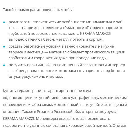
Такой керамогранит покупают, чтобы:
реализовать стилистические особенности минимализма и хай-
тека — например, коллекции «Риальто» и «Гварди» с нарочито
грубоватой поверхностью из каталога KERAMA MARAZZI
выгодно оттеняют бетон, металл, потертый кирпич;
создать безопасные условия в ванной комнате и на кухне,
террасе и лестнице — материал обладает противоскользящими
свойствами и сохраняет их даже при попадании воды;
получить практичный, но не лишенный элегантности интерьер
— в брендовом каталоге можно заказать варианты под бетон и
штукатурку, камень и металл.
Купить керамогранит с гарантированно низким
водопоглощением, устойчивостью к ультрафиолету, механическим
повреждениям, абразивам, можно онлайн — изучайте фото, цены и
описания. Также в Рязани и Рязанской обл. открыты шоурумы
KERAMA MARAZZI. Менеджеры всегда готовы посоветовать
недорогие, но удачные сочетания с керамической плиткой. Они же