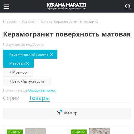
Официальный интернет-магазин
Главная
-
Каталог
-
Плитка, керамогранит и мозаика
Керамогранит поверхность матовая
Популярные подборки:
Керамический гранит
Матовая
+ Мрамор
+ Бетон/штукатурка
Показать ещё
Сбросить поиск
Серии
Товары
Фильтр
НОВИНКА
НОВИНКА