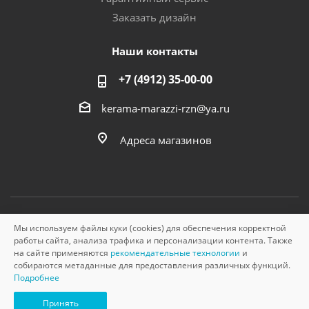
Заказать дизайн
Наши контакты
+7 (4912) 35-00-00
kerama-marazzi-rzn@ya.ru
Адреса магазинов
Мы используем файлы куки (cookies) для обеспечения корректной
© «Керама Марацци», ОГРН 1145749000210, 2026
работы сайта, анализа трафика и персонализации контента. Также
на сайте применяются
рекомендательные технологии
и
собираются метаданные для предоставления различных функций.
Подробнее
Принять