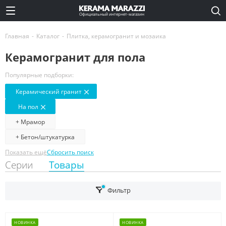
Официальный интернет-магазин
Главная
-
Каталог
-
Плитка, керамогранит и мозаика
Керамогранит для пола
Популярные подборки:
Керамический гранит
На пол
+ Мрамор
+ Бетон/штукатурка
Показать ещё
Сбросить поиск
Серии
Товары
Фильтр
НОВИНКА
НОВИНКА