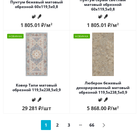
Пунтум бежевый матовый
матовый обрезной
обрезной 60x119,5x0,8
60x119,5x0,8
1 805.01
₽
/м
2
1 805.01
₽
/м
2
НОВИНКА
НОВИНКА
Люберон бежевый
Ковер Тапи матовый
декорированный матовый
обрезной 119,5x238,5x0,9
обрезной 119,5x238,5x0,9
29 281
₽
/шт
5 868.00
₽
/м
2
1
2
3
66