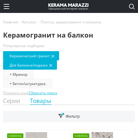
Официальный интернет-магазин
Главная
-
Каталог
-
Плитка, керамогранит и мозаика
Керамогранит на балкон
Популярные подборки:
Керамический гранит
Для балкона/лоджии
+ Мрамор
+ Бетон/штукатурка
Показать ещё
Сбросить поиск
Серии
Товары
Фильтр
НОВИНКА
НОВИНКА