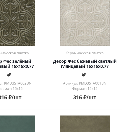
мическая плитка
Керамическая плитка
р Фес зелёный
Декор Фес бежевый светлый
евый 15x15x0,77
глянцевый 15x15x0,77
ул: KMD3STA002BN
Артикул: KMD3STA001BN
ормат: 15x15
Формат: 15x15
316
₽
/шт
316
₽
/шт