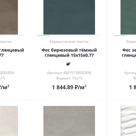
плитка
Керамическая плитка
Кера
глянцевый
Фес бирюзовый тёмный
Фес з
77
глянцевый 15x15x0,77
глянц
5B0040N
Артикул: KM1515B0030N
Артик
x15
Формат: 15x15
Ф
₽
/м
1 844.89
₽
/м
1 
2
2