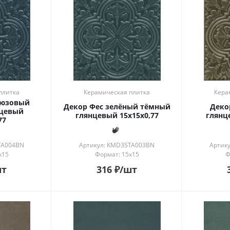
плитка
Керамическая плитка
Кера
рюзовый
Декор Фес зелёный тёмный
Деко
нцевый
глянцевый 15x15x0,77
глянц
77
TA004BN
Артикул: KMD3STA003BN
Артик
x15
Формат: 15x15
Ф
шт
316
₽
/шт