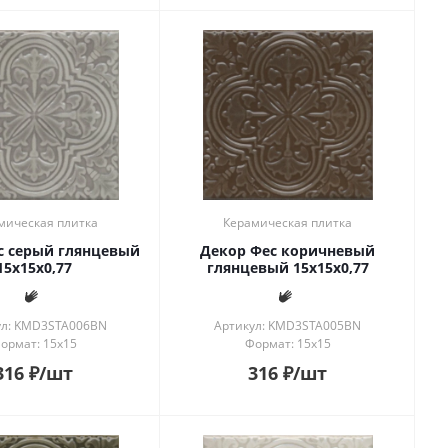
мическая плитка
Керамическая плитка
с серый глянцевый
Декор Фес коричневый
15x15x0,77
глянцевый 15x15x0,77
ул: KMD3STA006BN
Артикул: KMD3STA005BN
ормат: 15x15
Формат: 15x15
316
₽
/шт
316
₽
/шт