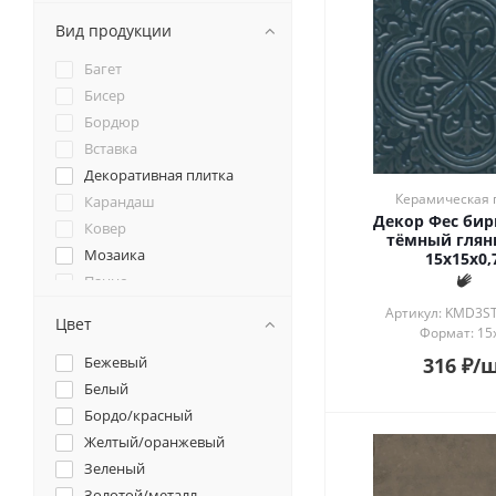
Вид продукции
Багет
Бисер
Бордюр
Вставка
Декоративная плитка
Керамическая 
Карандаш
Декор Фес би
Ковер
тёмный гля
Мозаика
15x15x0,
Панно
Плинтус
Артикул: KMD3S
Цвет
Формат: 15
Подступенок
Розон
Бежевый
316
₽
/
Ступень
Белый
Угол
Бордо/красный
Фоновая плитка
Желтый/оранжевый
Зеленый
Золотой/металл