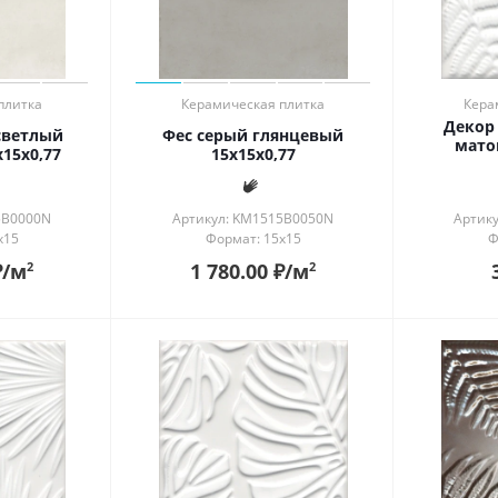
плитка
Керамическая плитка
Кера
Декор
светлый
Фес серый глянцевый
мато
15x0,77
15x15x0,77
5B0000N
Артикул: KM1515B0050N
Артик
x15
Формат: 15x15
Ф
₽
/м
1 780.00
₽
/м
2
2