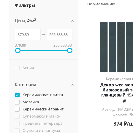
Смотрет
По умолчанию
Фильтры
Душевые системы и ограждения
Особен
Матовы
2
Цена, ₽/м
Унитазы и аксессуары
Глянцев
Лаппати
Подвесные зеркала для ванной
Обрезно
379.89
265 833.33
Мебель для ванной
Акция
Керамическая 
Категория
Декор Фес мо
бирюзовый 
глянцевый 15x
Керамическая плитка
Мозаика
Керамический гранит
Артикул: KMD2M
Формат: 15
Супермакси и макси
374
₽
/
Предметы интерьера
Ступени и плинтусы