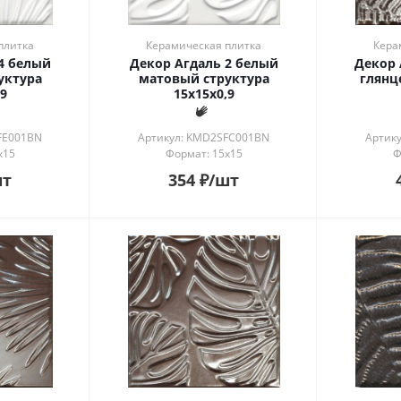
плитка
Керамическая плитка
Кера
4 белый
Декор Агдаль 2 белый
Декор 
уктура
матовый структура
глянц
9
15x15x0,9
FE001BN
Артикул: KMD2SFC001BN
Артик
x15
Формат: 15x15
Ф
шт
354
₽
/шт