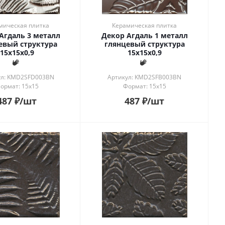
мическая плитка
Керамическая плитка
Агдаль 3 металл
Декор Агдаль 1 металл
евый структура
глянцевый структура
15x15x0,9
15x15x0,9
ул: KMD2SFD003BN
Артикул: KMD2SFB003BN
ормат: 15x15
Формат: 15x15
487
₽
/шт
487
₽
/шт