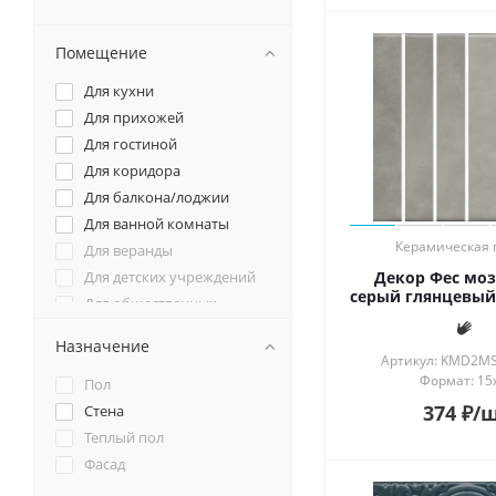
Помещение
Для кухни
Для прихожей
Для гостиной
Для коридора
Для балкона/лоджии
Для ванной комнаты
Керамическая 
Для веранды
Для детских учреждений
Декор Фес мо
серый глянцевый 
Для общественных
помещений
Для спальни
Назначение
Артикул: KMD2M
Для террасы
Формат: 15
Пол
Для фартука
374
₽
/
Стена
Теплый пол
Фасад