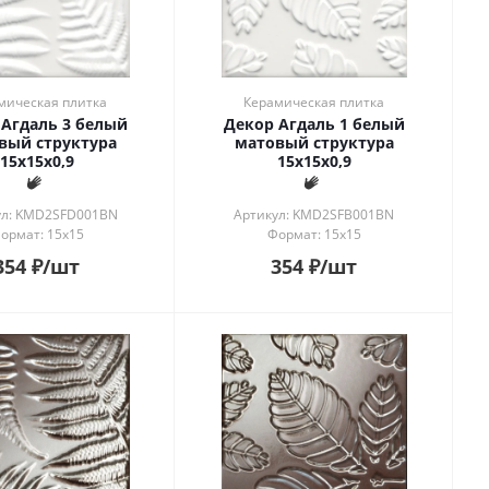
мическая плитка
Керамическая плитка
 Агдаль 3 белый
Декор Агдаль 1 белый
вый структура
матовый структура
15x15x0,9
15x15x0,9
ул: KMD2SFD001BN
Артикул: KMD2SFB001BN
ормат: 15x15
Формат: 15x15
354
₽
/шт
354
₽
/шт