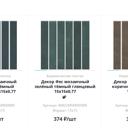
ь в интерьере
ности
й
ый
рованный
й
плитка
Керамическая плитка
Кера
заичный
Декор Фес мозаичный
Декор
тёмный
зелёный тёмный глянцевый
коричн
15x0,77
15x15x0,77
SM006BN
Артикул: KMD2MSM005BN
Артик
x15
Формат: 15x15
Ф
шт
374
₽
/шт