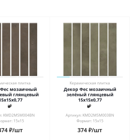
мическая плитка
Керамическая плитка
 Фес мозаичный
Декор Фес мозаичный
евый глянцевый
зелёный глянцевый
15x15x0,77
15x15x0,77
ул: KMD2MSM004BN
Артикул: KMD2MSM003BN
ормат: 15x15
Формат: 15x15
374
₽
/шт
374
₽
/шт