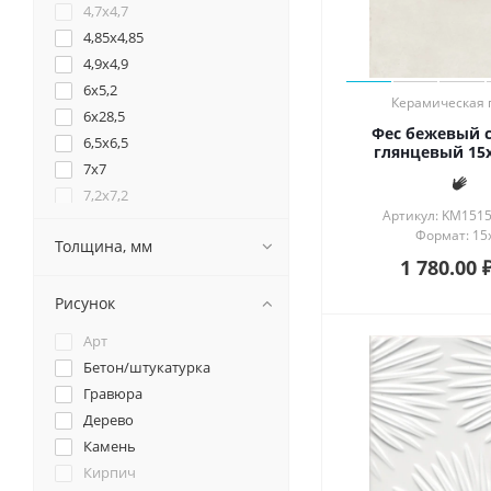
4,7x4,7
4,85x4,85
4,9x4,9
6x5,2
Керамическая 
6x28,5
Фес бежевый 
6,5x6,5
глянцевый 15x
7x7
7,2x7,2
Артикул: KM151
7,4x15
Формат: 15
Толщина, мм
7,7x7,7
1 780.00
8x2,4
8x2,9
Рисунок
8x8
Арт
8,5x28,5
Бетон/штукатурка
9,5x9,5
Гравюра
9,6x9,6
Дерево
9,6x60
Камень
9,8x3
Кирпич
9,8x4,4