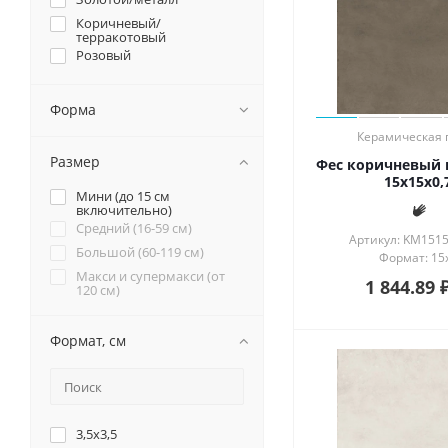
Коричневый/
терракотовый
Розовый
Серый
Синий/голубой
Форма
Фиолетовый/сиреневый
Керамическая 
Черный
Размер
Фес коричневый 
15x15x0,
Мини (до 15 см
включительно)
Средний (16-59 см)
Артикул: KM151
Большой (60-119 см)
Формат: 15
Макси и супермакси (от
1 844.89
120 см)
Формат, см
3,5x3,5