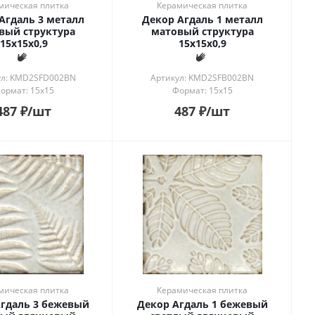
мическая плитка
Керамическая плитка
Агдаль 3 металл
Декор Агдаль 1 металл
вый структура
матовый структура
15x15x0,9
15x15x0,9
ул: KMD2SFD002BN
Артикул: KMD2SFB002BN
ормат: 15x15
Формат: 15x15
487
₽
/шт
487
₽
/шт
мическая плитка
Керамическая плитка
гдаль 3 бежевый
Декор Агдаль 1 бежевый