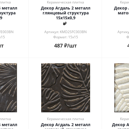
плитка
Керамическая плитка
Кера
4 металл
Декор Агдаль 2 металл
Декор 
руктура
глянцевый структура
мато
9
15x15x0,9
FE003BN
Артикул: KMD2SFC003BN
Артик
x15
Формат: 15x15
Ф
шт
487
₽
/шт
плитка
Керамическая плитка
Кера
4 металл
Декор Агдаль 2 металл
Декор А