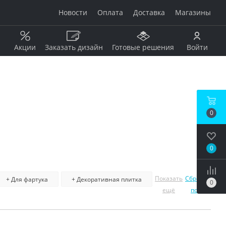
Новости
Оплата
Доставка
Магазины
Акции
Заказать дизайн
Готовые решения
Войти
Рисунок
Дерево
0
Мрамор
анжевый
Камень
Оникс
0
Бетон / штукатурка
рдовый
Моноколор
Металл
Показать
Сбросить
+ Для фартука
+ Декоративная плитка
0
Кирпич
ещё
поиск
бой
Пэчворк
Ковер