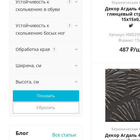
13x80
Устойчивость к
?
Керамическая 
Эффект изразца
13,5x7,8
Декор Агдаль 
скольжению в обуви
Эффект кисти
глянцевый ст
14x34
15x15x0,
Эффект мозаики
14,5x14,5
Устойчивость к
?
14,5x89,5
скольжению босых ног
Артикул: KMD2S
15x2
Формат: 15
15x3
487
₽
/
Обработка края
?
15x3,0
15x6,7
Ширина, см
15x7,2
15x15
Высота, см
15x40
15x60
15x80
15x89,5
Сбросить
15x119,5
15,5x15,5
16x16
Керамическая 
Блог
Все статьи
Декор Агдаль 
16,5x16,5