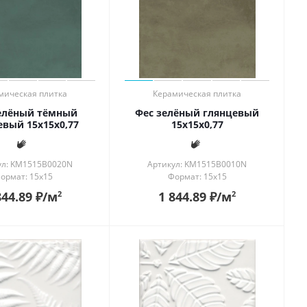
мическая плитка
Керамическая плитка
елёный тёмный
Фес зелёный глянцевый
евый 15x15x0,77
15x15x0,77
ул: KM1515B0020N
Артикул: KM1515B0010N
ормат: 15x15
Формат: 15x15
844.89
₽
/м
1 844.89
₽
/м
2
2