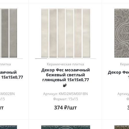
плитка
Керамическая плитка
Кера
Декор Фес мозаичный
заичный
Декор Фе
бежевый светлый
15x15x0,77
глянцевый 15x15x0,77
SM002BN
Артикул: KMD2MSM001BN
Артик
x15
Формат: 15x15
Ф
шт
374
₽
/шт