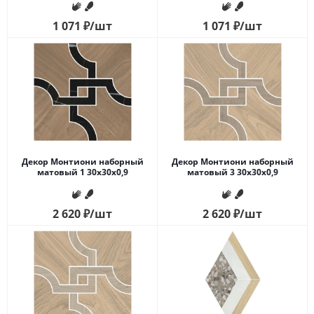
1 071
₽
/шт
1 071
₽
/шт
Декор Монтиони наборный
Декор Монтиони наборный
матовый 1 30x30x0,9
матовый 3 30x30x0,9
2 620
₽
/шт
2 620
₽
/шт