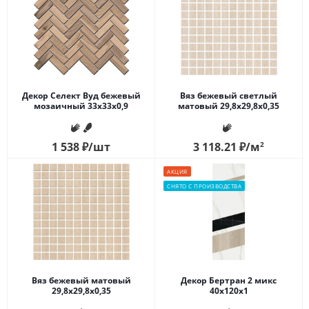
Декор Селект Вуд бежевый
Вяз бежевый светлый
мозаичный 33x33x0,9
матовый 29,8x29,8x0,35
1 538
₽
/шт
3 118.21
₽
/м
2
АКЦИЯ
СНЯТО С ПРОИЗВОДСТВА
Вяз бежевый матовый
Декор Бертран 2 микс
29,8x29,8x0,35
40x120x1