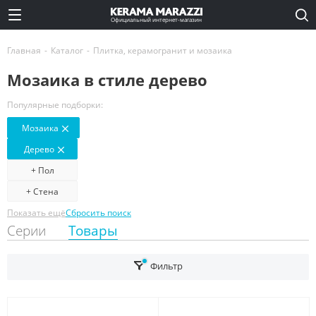
Официальный интернет-магазин
Главная
-
Каталог
-
Плитка, керамогранит и мозаика
Мозаика в стиле дерево
Популярные подборки:
Мозаика
Дерево
+ Пол
+ Стена
Показать ещё
Сбросить поиск
Серии
Товары
Фильтр