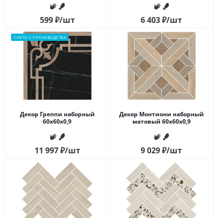
599
₽
/шт
6 403
₽
/шт
СНЯТО С ПРОИЗВОДСТВА
Декор Греппи наборный
Декор Монтиони наборный
60x60x0,9
матовый 60x60x0,9
11 997
₽
/шт
9 029
₽
/шт