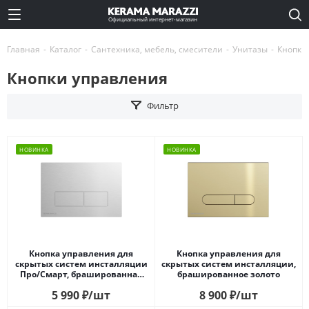
Официальный интернет-магазин
Главная
-
Каталог
-
Сантехника, мебель, смесители
-
Унитазы
-
Кнопки
Кнопки управления
Фильтр
НОВИНКА
НОВИНКА
Кнопка управления для
Кнопка управления для
скрытых систем инсталляции
скрытых систем инсталляции,
Про/Смарт, брашированная
брашированное золото
сталь
5 990
₽
/шт
8 900
₽
/шт