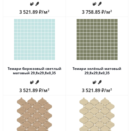
3 521.89
₽
/м
2
3 758.85
₽
/м
2
Темари бирюзовый светлый
Темари зелёный матовый
матовый 29,8x29,8x0,35
29,8x29,8x0,35
3 521.89
₽
/м
2
3 521.89
₽
/м
2