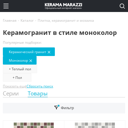
Официальный интернет-магазин
Главная
-
Каталог
-
Плитка, керамогранит и мозаика
Керамогранит в стиле моноколор
Популярные подборки:
Керамический гранит
Моноколор
+ Теплый пол
+ Пол
Показать ещё
Сбросить поиск
Серии
Товары
Фильтр