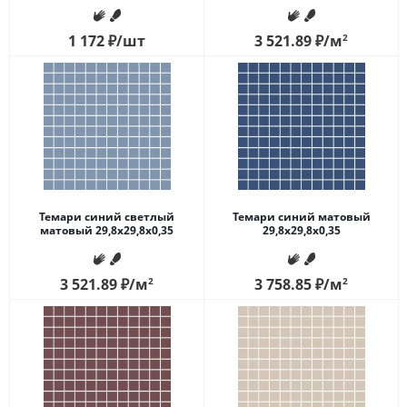
1 172
₽
/шт
3 521.89
₽
/м
2
Темари синий светлый
Темари синий матовый
матовый 29,8x29,8x0,35
29,8x29,8x0,35
3 521.89
₽
/м
2
3 758.85
₽
/м
2