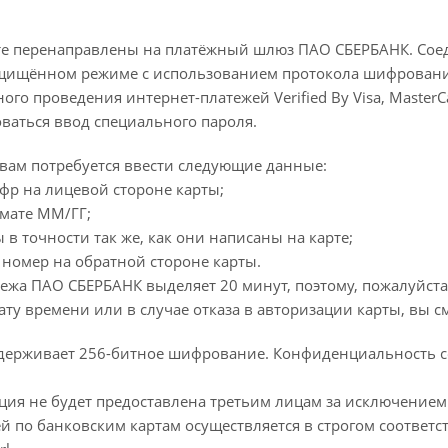
ь в интерьере
ности
те перенаправлены на платёжный шлюз ПАО СБЕРБАНК. Со
й
ащищённом режиме с использованием протокола шифрования
ый
ого проведения интернет-платежей Verified By Visa, MasterC
рованный
ваться ввод специального пароля.
й
 вам потребуется ввести следующие данные:
фр на лицевой стороне карты;
рмате ММ/ГГ;
 в точности так же, как они написаны на карте;
 номер на обратной стороне карты.
жа ПАО СБЕРБАНК выделяет 20 минут, поэтому, пожалуйста, 
ту времени или в случае отказа в авторизации карты, вы 
ддерживает 256-битное шифрование. Конфиденциальность 
ия не будет предоставлена третьим лицам за исключением 
 по банковским картам осуществляется в строгом соответств