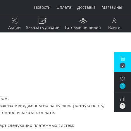
Новости
Оплата
Доставка
Магазины
Акции
Заказать дизайн
Готовые решения
Войти
Рисунок
Дерево
0
Мрамор
анжевый
Камень
Оникс
0
Бетон / штукатурка
рдовый
Моноколор
бом.
Металл
заказа менеджером на вашу электронную почту,
0
Кирпич
овности заказа к оплате.
бой
Пэчворк
Ковер
арт следующих платежных систем: