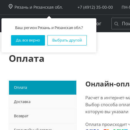
Рязань и Рязанская обл.
+7 (4912) 35-00-00
ПН-П
Каталог
Официальный интернет-
Ваш регион Рязань и Рязанская обл.?
магазин
Да, все верно
Выбрать другой
Главная
-
Помощь
-
Оплата
Акции
Весь 
Оплата
Назнач
Керамогранит
Для пола
Для стен
Керамическая плитка
Для тепл
Ступени 
Онлайн-опл
Мозаика
Для ули
Оплата
Для ван
Расчет в интернет-
Обои
Для кухн
Доставка
Выбор способа опла
Для фарт
Раковины
которую вы указали 
Для гост
Возврат
Для балк
Для фаса
Оплата происходит 
Смесители и аксессуары