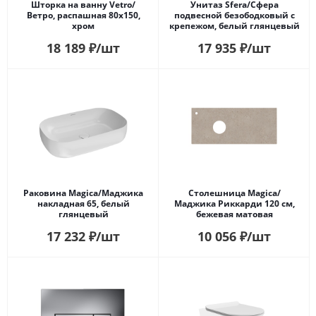
Шторка на ванну Vetro/
Унитаз Sfera/Сфера
Ветро, распашная 80х150,
подвесной безободковый с
хром
крепежом, белый глянцевый
18 189
₽
/шт
17 935
₽
/шт
Раковина Magica/Маджика
Столешница Magica/
накладная 65, белый
Маджика Риккарди 120 см,
глянцевый
бежевая матовая
17 232
₽
/шт
10 056
₽
/шт