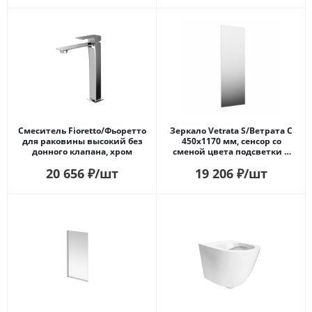
Смеситель Fioretto/Фьоретто
Зеркало Vetrata S/Ветрата С
для раковины высокий без
450х1170 мм, сенсор со
донного клапана, хром
сменой цвета подсветки и
антизапотевание, белое
20 656
₽
/шт
19 206
₽
/шт