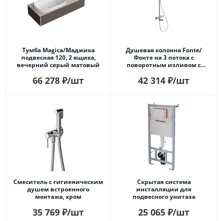
Тумба Magica/Маджика
Душевая колонна Fonte/
подвесная 120, 2 ящика,
Фонте на 3 потока с
вечерний серый матовый
поворотным изливом с
термостатическим
66 278
₽
/шт
42 314
₽
/шт
смесителем, хром
Смеситель с гигиеническим
Скрытая система
душем встроенного
инсталляции для
монтажа, хром
подвесного унитаза
35 769
₽
/шт
25 065
₽
/шт