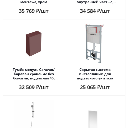
монтажа, хром
внутренней частью,
нержавеющая сталь
35 769
₽
/шт
34 584
₽
/шт
Тумба-модуль Caravan/
Скрытая система
Караван хранение без
инсталляции для
боковин, подвесная 45,
подвесного унитаза
нажимное открывание,
32 509
₽
/шт
25 065
₽
/шт
марокканский гранатовый