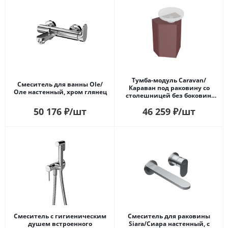
Тумба-модуль Caravan/
Смеситель для ванны Ole/
Караван под раковину со
Оле настенный, хром глянец
столешницей без боковин,
подвесная 50, нажимное
50 176
₽
/шт
46 259
₽
/шт
открывание, марокканский
гранатовый
Смеситель с гигиеническим
Смеситель для раковины
душем встроенного
Siara/Сиара настенный, с