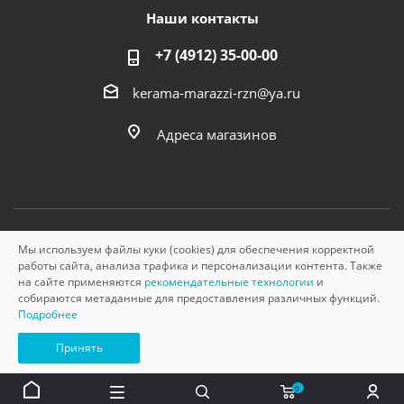
Наши контакты
+7 (4912) 35-00-00
kerama-marazzi-rzn@ya.ru
Адреса магазинов
Мы используем файлы куки (cookies) для обеспечения корректной
© «Керама Марацци», ОГРН 1145749000210, 2026
работы сайта, анализа трафика и персонализации контента. Также
на сайте применяются
рекомендательные технологии
и
собираются метаданные для предоставления различных функций.
Подробнее
Принять
0