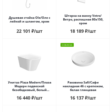
Шторка на ванну Vetro/
Душевая стойка Ole/Оле c
Ветро, распашная 80х150,
лейкой и шлангом, хром
хром
22 101
₽
/шт
18 189
₽
/шт
НОВИНКА
Унитаз Plaza Modern/Плаза
Раковина Safi/Сафи
Модерн подвесной
накладная 46 с крепежом,
безободковый, белый
белая глянцевая
глянцевый
16 440
₽
/шт
16 137
₽
/шт