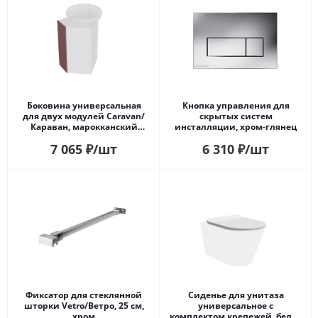
Боковина универсальная
Кнопка управления для
для двух модулей Caravan/
скрытых систем
Караван, марокканский
инсталляции, xром-глянец
гранатовый
7 065
₽
/шт
6 310
₽
/шт
Фиксатор для стеклянной
Сиденье для унитаза
шторки Vetro/Ветро, 25 см,
универсальное с
хром
комплектом крепежей, белое