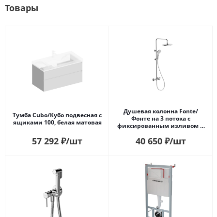
Товары
Душевая колонна Fonte/
Тумба Cubo/Кубо подвесная с
Фонте на 3 потока с
ящиками 100, белая матовая
фиксированным изливом и
термостатическим
57 292
₽
/шт
40 650
₽
/шт
смесителем, хром