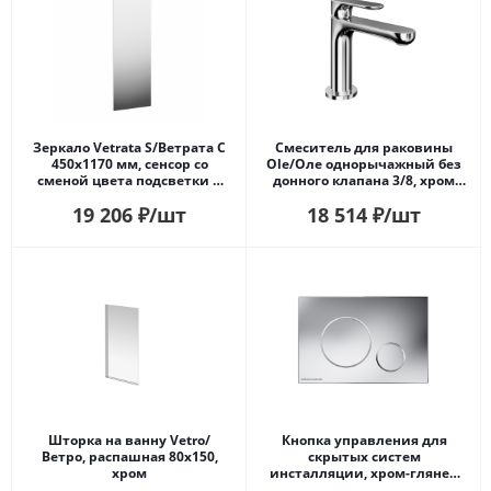
Зеркало Vetrata S/Ветрата С
Смеситель для раковины
450х1170 мм, сенсор со
Ole/Оле однорычажный без
сменой цвета подсветки и
донного клапана 3/8, хром
антизапотевание, белое
глянец
19 206
₽
/шт
18 514
₽
/шт
Шторка на ванну Vetro/
Кнопка управления для
Ветро, распашная 80х150,
скрытых систем
хром
инсталляции, xром-глянец
(круглая)