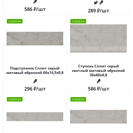
586
₽
/шт
289
₽
/шт
НОВИНКА
НОВИНКА
Ступень Сплит серый
Подступенок Сплит серый
светлый матовый обрезной
матовый обрезной 60x14,5x0,8
30x60x0,8
296
₽
/шт
586
₽
/шт
НОВИНКА
НОВИНКА