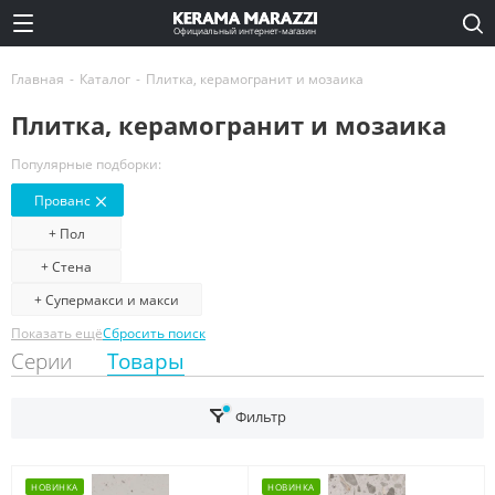
Официальный интернет-магазин
Главная
-
Каталог
-
Плитка, керамогранит и мозаика
Плитка, керамогранит и мозаика
Популярные подборки:
Прованс
+ Пол
+ Стена
+ Супермакси и макси
Показать ещё
Сбросить поиск
Серии
Товары
Фильтр
НОВИНКА
НОВИНКА