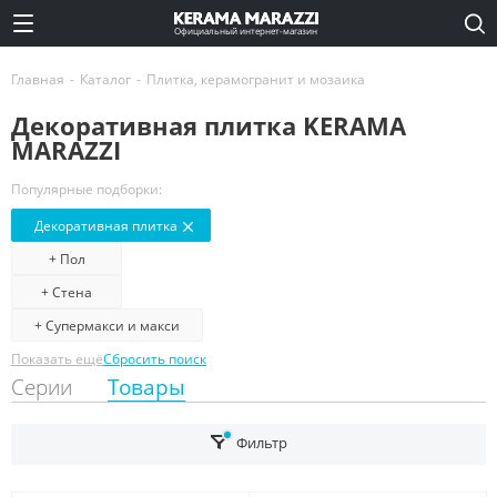
Официальный интернет-магазин
Главная
-
Каталог
-
Плитка, керамогранит и мозаика
Декоративная плитка KERAMA
MARAZZI
Популярные подборки:
Декоративная плитка
+ Пол
+ Стена
+ Супермакси и макси
Показать ещё
Сбросить поиск
Серии
Товары
Фильтр