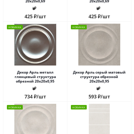
20x20x0,69
20x20x0,69
425
₽
/шт
425
₽
/шт
НОВИНКА
НОВИНКА
Декор Арль металл
Декор Арль серый матовый
глянцевый структура
структура обрезной
обрезной 20x20x0,95
20x20x0,95
734
₽
/шт
593
₽
/шт
НОВИНКА
НОВИНКА