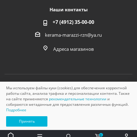
Наши контакты
+7 (4912) 35-00-00
kerama-marazzi-rzn@ya.ru
Адреса магазинов
Мы используем файлы куки (cookies) для обеспечения корректной
© «Керама Марацци», ОГРН 1145749000210, 2026
работы сайта, анализа трафика и персонализации контента. Также
на сайте применяются
рекомендательные технологии
и
собираются метаданные для предоставления различных функций.
Подробнее
Принять
0