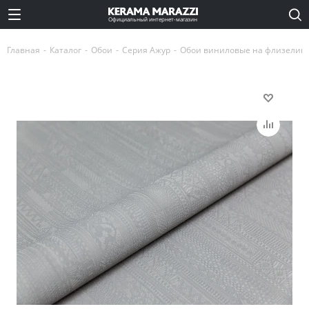
Официальный интернет-магазин
Главная
-
Каталог
-
Обои
-
Серия Ажур
-
Обои виниловые на флизелино