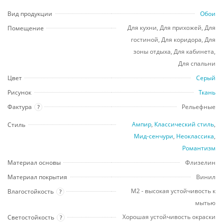
Вид продукции
Обои
Для кухни, Для прихожей, Для
Помещение
гостиной, Для коридора, Для
зоны отдыха, Для кабинета,
Для спальни
Цвет
Серый
Рисунок
Ткань
Фактура
Рельефные
?
Ампир
,
Классический стиль
,
Стиль
Мид-сенчури
,
Неоклассика
,
Романтизм
Материал основы
Флизелин
Материал покрытия
Винил
М2 - высокая устойчивость к
Влагостойкость
?
мытью
Хорошая устойчивость окраски
Светостойкость
?