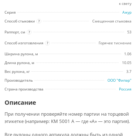
к свету
Серия
Ажур
Способ стыковки
Смещенная стыковка
?
Раппорт, см
53
?
Способ изготовления
Горячее тиснение
?
Ширина рулона, м
1.06
Длина рулона, м
10.05
Вес рулона, кг
3.7
Производитель
ООО "Фипар"
Страна производства
Россия
Описание
При получении проверяйте номер партии на торцевой
этикетке (например: КМ 5001 А — где «А» — это партия).
Все рулоны одного артикула должны быть из одной