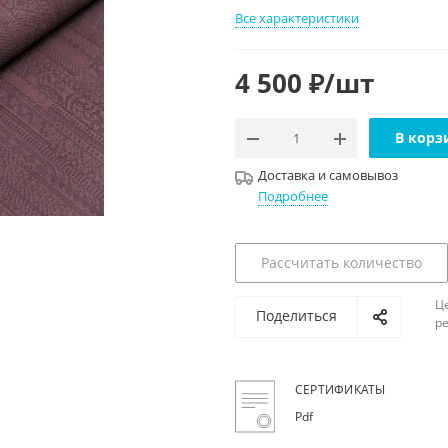
ь в интерьере
Все характеристики
ности
й
4 500
₽
/шт
ый
рованный
й
В корз
Доставка и самовывоз
Подробнее
Рассчитать количество
Ц
Поделиться
ре
СЕРТИФИКАТЫ
Pdf