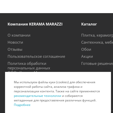
Компания KERAMA MARAZZI
Каталог
О компании
Плитка, керамог
Новости
Сантехника, меб
Отзывы
Обои
Пользовательское соглашение
Акции
Политика обработки
Готовые решени
персональных данных
ООО «Керама Марацци»
Рекомендательные технологии
Мы используем файлы куки (cookies) для обеспечения
Производители
корректной работы сайта, анализа трафика и
персонализации контента. Также на сайте применяются
Сертификаты на продукцию
рекомендательные технологии
и собираются
метаданные для предоставления различных функций.
Подробнее