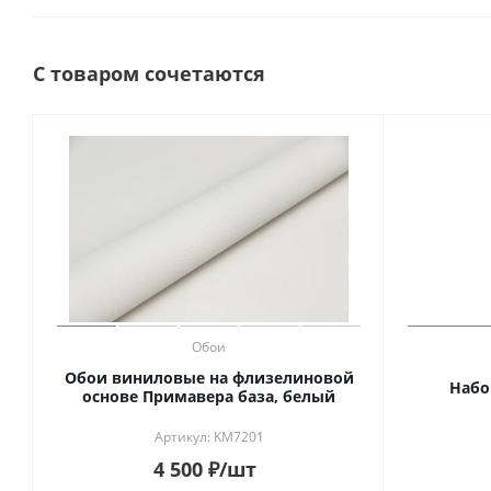
С товаром сочетаются
Обои
Обои виниловые на флизелиновой
Набо
основе Примавера база, белый
Артикул: KM7201
4 500
₽
/шт