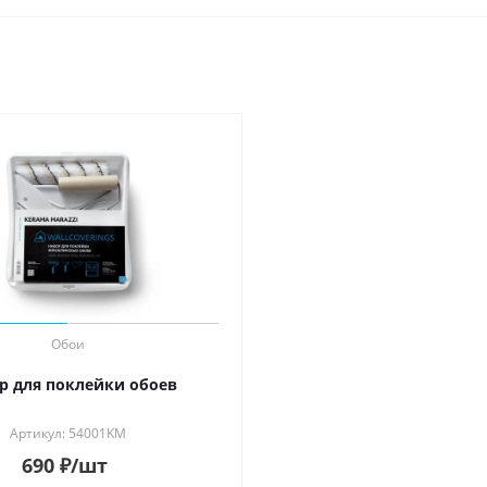
Обои
р для поклейки обоев
Артикул: 54001KM
690
₽
/шт