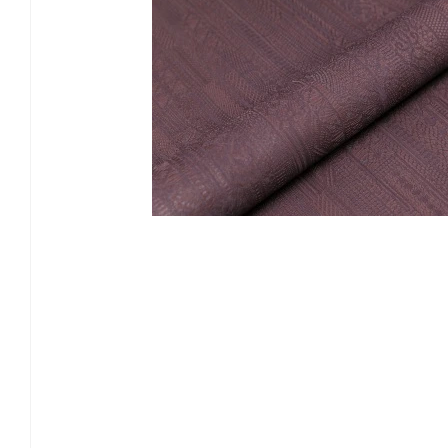
Смотрет
Душевые системы и ограждения
Особен
Матовы
Унитазы и аксессуары
Глянцев
Лаппати
Подвесные зеркала для ванной
Обрезно
Мебель для ванной