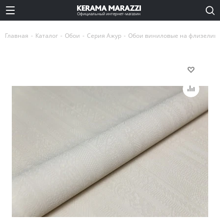
Официальный интернет-магазин
Главная
-
Каталог
-
Обои
-
Серия Ажур
-
Обои виниловые на флизелино