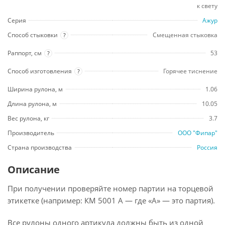
к свету
Серия
Ажур
Способ стыковки
Смещенная стыковка
?
Раппорт, см
53
?
Способ изготовления
Горячее тиснение
?
Ширина рулона, м
1.06
Длина рулона, м
10.05
Вес рулона, кг
3.7
Производитель
ООО "Фипар"
Страна производства
Россия
Описание
При получении проверяйте номер партии на торцевой
этикетке (например: КМ 5001 А — где «А» — это партия).
Все рулоны одного артикула должны быть из одной