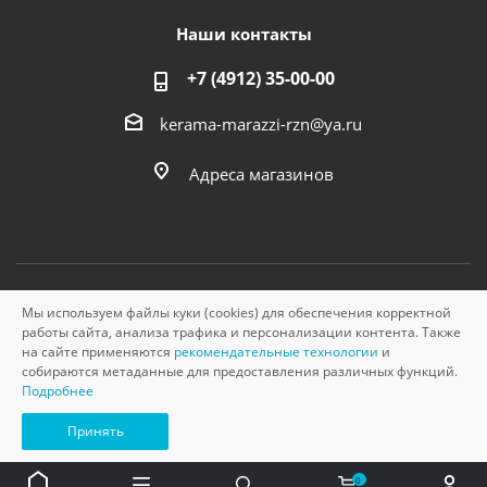
Наши контакты
+7 (4912) 35-00-00
kerama-marazzi-rzn@ya.ru
Адреса магазинов
Мы используем файлы куки (cookies) для обеспечения корректной
© «Керама Марацци», ОГРН 1145749000210, 2026
работы сайта, анализа трафика и персонализации контента. Также
на сайте применяются
рекомендательные технологии
и
собираются метаданные для предоставления различных функций.
Подробнее
Принять
0